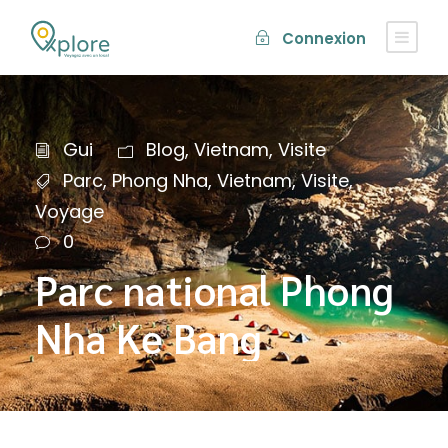
Connexion
Gui
Blog
,
Vietnam
,
Visite
Parc
,
Phong Nha
,
Vietnam
,
Visite
,
Voyage
0
Parc national Phong
Nha Ke Bang