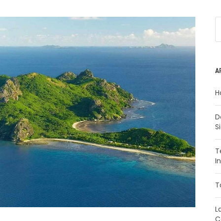
A
H
D
S
T
I
T
L
C