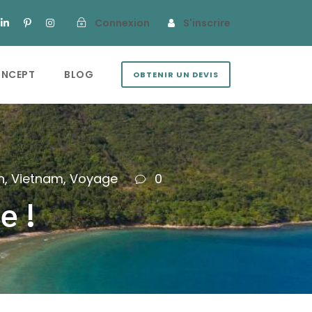
Connexion
S'inscrire
ONCEPT
BLOG
OBTENIR UN DEVIS
n
,
Vietnam
,
Voyage
0
e !