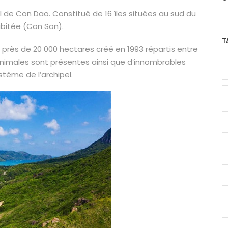
el de Con Dao. Constitué de 16 îles situées au sud du
abitée (Con Son).
T
près de 20 000 hectares créé en 1993 répartis entre
 animales sont présentes ainsi que d’innombrables
tème de l’archipel.