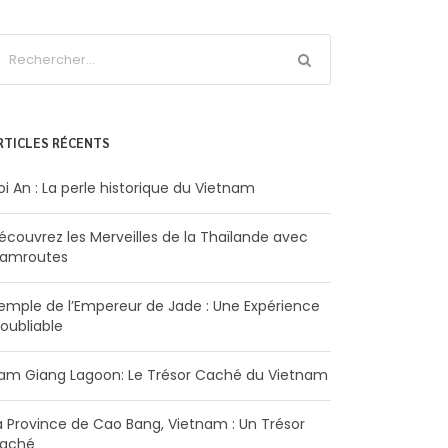
RTICLES RÉCENTS
oi An : La perle historique du Vietnam
écouvrez les Merveilles de la Thaïlande avec
iamroutes
emple de l’Empereur de Jade : Une Expérience
noubliable
am Giang Lagoon: Le Trésor Caché du Vietnam
a Province de Cao Bang, Vietnam : Un Trésor
aché