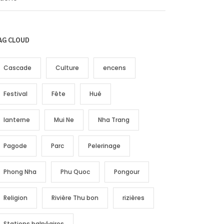
AG CLOUD
Cascade
Culture
encens
Festival
Fête
Hué
lanterne
Mui Ne
Nha Trang
Pagode
Parc
Pelerinage
Phong Nha
Phu Quoc
Pongour
Religion
Rivière Thu bon
rizières
Stations balnéaires