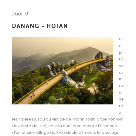
Jour 9
DANANG - HOIAN
C
e
jo
ur,
vo
us
tr
av
er
se
re
z
les rizières jusqu’au village de Thanh Toan. Situé non loin
du centre de Hué, ce villa conserve encore l’essence
d’un ancien village du XVIe siècle à travers le paysage,