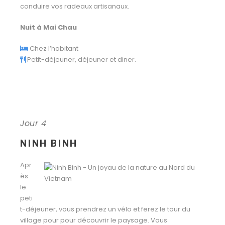
conduire vos radeaux artisanaux.
Nuit à Mai Chau
Chez l’habitant
Petit-déjeuner, déjeuner et diner.
Jour 4
NINH BINH
Apr
ès
le
peti
t-déjeuner, vous prendrez un vélo et ferez le tour du
village pour pour découvrir le paysage. Vous