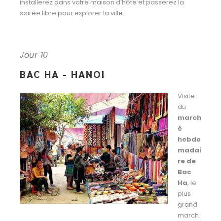
installerez dans votre maison d’hôte et passerez la
soirée libre pour explorer la ville.
Jour 10
BAC HA - HANOI
Visite
du
march
é
hebdo
madai
re de
Bac
Ha
, le
plus
grand
march