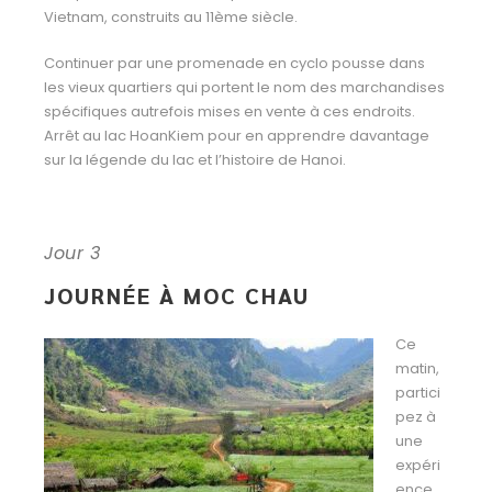
Vietnam, construits au 11ème siècle.
Continuer par une promenade en cyclo pousse dans
les vieux quartiers qui portent le nom des marchandises
spécifiques autrefois mises en vente à ces endroits.
Arrêt au lac HoanKiem pour en apprendre davantage
sur la légende du lac et l’histoire de Hanoi.
Jour 3
JOURNÉE À MOC CHAU
Ce
matin,
partici
pez à
une
expéri
ence