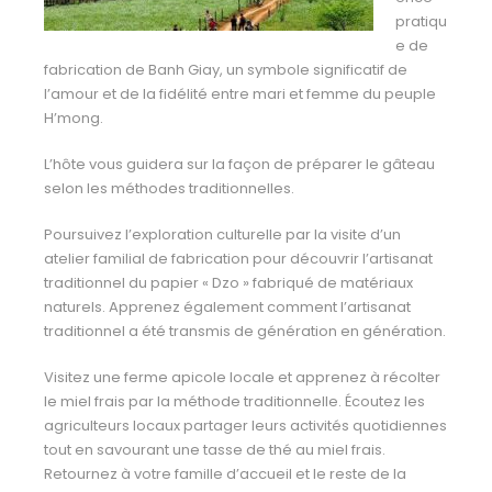
pratiqu
e de
fabrication de Banh Giay, un symbole
significatif de
l’amour et de la fidélité entre mari et femme du peuple
H’mong.
L’hôte vous guidera sur la façon de préparer le gâteau
selon les méthodes traditionnelles.
Poursuivez l’exploration culturelle par la visite d’un
atelier familial de fabrication pour découvrir
l’artisanat
traditionnel du papier « Dzo » fabriqué de matériaux
naturels. Apprenez également
comment l’artisanat
traditionnel a été transmis de génération en génération.
Visitez une ferme apicole locale et apprenez à récolter
le miel frais par la méthode
traditionnelle. Écoutez les
agriculteurs locaux partager leurs activités quotidiennes
tout en
savourant une tasse de thé au miel frais.
Retournez à votre famille d’accueil et le reste de la