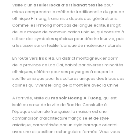
Visite d’un
atelier local d’artisanat textile
pour
mieux comprendre la méthode traditionnelle du groupe
ethnique H’mong, transmise depuis des générations.
Comme les H’mong n’ont pas de langue écrite, il s’agit
de leur moyen de communication unique, qui consiste à
utiliser des symboles spéciaux pour décrire leur vie, puis
à les tisser sur un textile fabriqué de matériaux
naturels.
En route vers
Bac Ha
, un district montagneux endormi
de la province de Lao Cai, habité par diverses minorités
ethniques, célèbre pour ses paysages à couper le
souffle ainsi que pour les cultures
uniques des tribus des
collines qui vivent le long de la frontière avec la Chine.
À l’arrivée, visite du
manoir Hoang A Tuong
, qui est
isolé au cœur de la ville de Bac Ha. Construite
à
l’époque coloniale française, la maison est une
combinaison d’architecture française et de style
asiatique, caractérisée par un style baroque oriental
avec une disposition rectangulaire fermée.
Vous vous