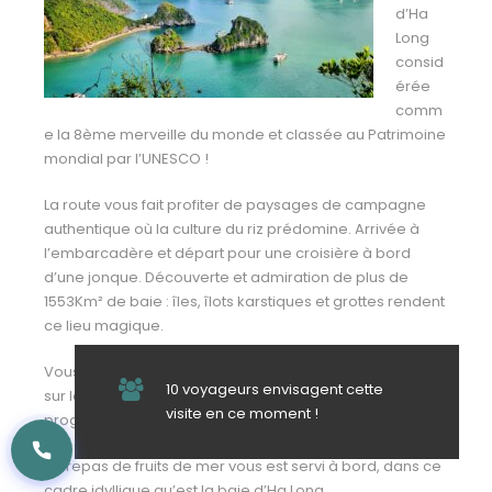
d’Ha
Long
consid
érée
comm
e la 8ème merveille du monde et classée au Patrimoine
mondial par l’UNESCO !
La route vous fait profiter de paysages de campagne
authentique où la culture du riz prédomine. Arrivée à
l’embarcadère et départ pour une croisière à bord
d’une jonque. Découverte et admiration de plus de
1553Km² de baie : îles, îlots karstiques et grottes rendent
ce lieu magique.
Vous aurez la possibilité de voir travailler des pêcheurs
10 voyageurs envisagent cette
sur leurs petits bateaux traditionnels et de profiter du
visite en ce moment !
programme de visites de la jonque : kayak, plage, …
Un repas de fruits de mer vous est servi à bord, dans ce
cadre idyllique qu’est la baie d’Ha Long.