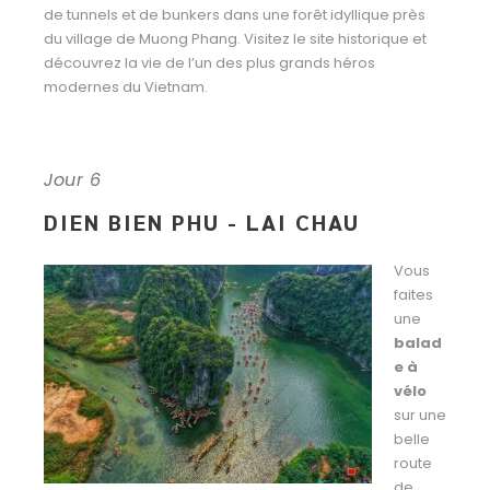
de tunnels et de bunkers dans une forêt idyllique près
du village de Muong Phang.
Visitez le site historique et
découvrez la vie de l’un des plus grands héros
modernes du Vietnam.
Jour 6
DIEN BIEN PHU - LAI CHAU
Vous
faites
une
balad
e à
vélo
sur une
belle
route
de