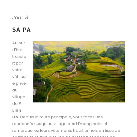
Jour 8
SA PA
Aujour
d’hui,
transfe
rt par
votre
véhicul
e privé
au
village
de
Y
Linh
Ho.
Depuis la route principale,
vous faites une
randonnée jusqu’au village des H’mong noirs et
remarquerez leurs vêtements
traditionnels en tissu de